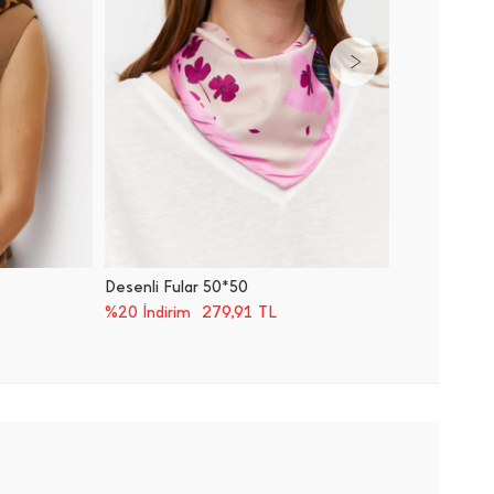
Desenli Fular 50*50
Desenli 
279,91
TL
%20 İndirim
%20 İnd