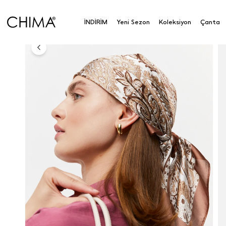
Anasayfa
Koleksiyon
Aksesuar
Şal & Fular
Et
İNDİRİM
Yeni Sezon
Koleksiyon
Çanta