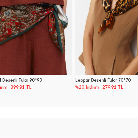
l Desenli Fular 90*90
Leopar Desenli Fular 70*70
399,91
TL
279,91
TL
irim
%20 İndirim