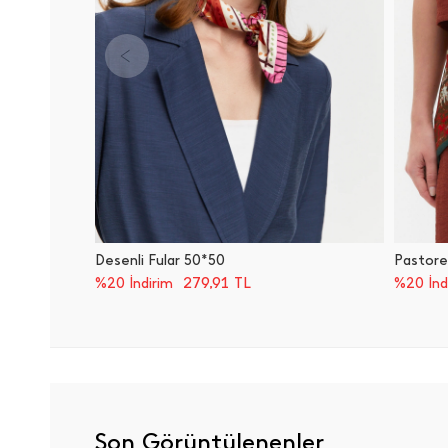
Desenli Fular 50*50
Pastore
279,91
TL
%20 İndirim
%20 İnd
Son Görüntülenenler