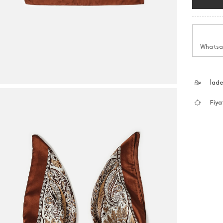
Whatsap
İad
Fiya