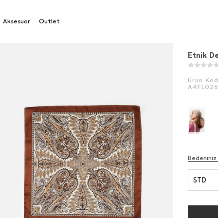
nik Desenli Fular 70*70
Aksesuar
Outlet
Etnik D
Ürün Ko
A4FL02
Bedeniniz
STD