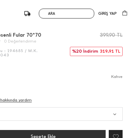
GİRİŞ YAP
ARA
/
Önceki
Sonraki
esenli Fular 70*70
399,90
TL
0 Değerlendirme
du :
194685 / M.K.
%20 İndirim
319,91
TL
6043
Kahve
 hakkında yardım
Sepete Ekle