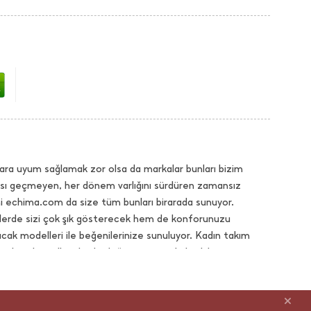
ara uyum sağlamak zor olsa da markalar bunları bizim
dası geçmeyen, her dönem varlığını sürdüren zamansız
hi echima.com da size tüm bunları birarada sunuyor.
selerde sizi çok şık gösterecek hem de konforunuzu
k modelleri ile beğenilerinize sunuluyor. Kadın takım
 gibi takım elbiselerde doğru tasarım, kaliteli kumaş ve
n ceketlerde de en yeni tasarımları echima.com da
zlık ve kışlık modelleri Çok daha fazlasını alternatif ve
ığınızı tamamlayacak kolyeler, bileklikler, şallar, küpeler