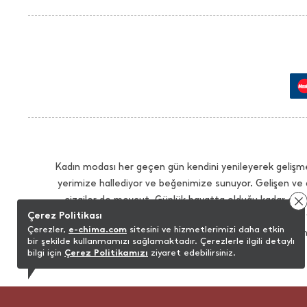
Kadın modası her geçen gün kendini yenileyerek gelişme
yerimize hallediyor ve beğenimize sunuyor. Gelişen ve 
çizgiler de mevcut. Günlük hayatta olduğu kadar çalış
Çerez Politikası
İhtiyacınız olan tüm modellerde sezonun trendlerini 
Çerezler,
e-chima.com
sitesini ve hizmetlerimizi daha etkin
sağlayacak modelleri istediğiniz renk seçenekleriyle bu
bir şekilde kullanmamızı sağlamaktadır. Çerezlerle ilgili detaylı
elbiseleri ise çalışma hayatında olduğu kadar günlük hayat
bilgi için
Çerez Politikamızı
ziyaret edebilirsiniz.
şık detayları bulmak her zaman mümkün değil. Chima 
bulabilirsiniz. Aradığınız tüm tarz ceketlerde dilediğiniz 
yenilikçi tasarımlarla bulabilirsiniz. echima.com giyim alanı