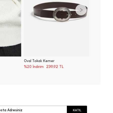
Oval Tokalı Kemer
Metal H
239,92
TL
%20 İndirim
%20 İnd
KATIL