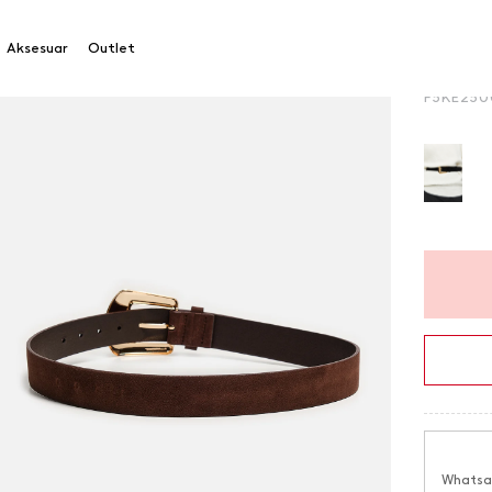
Metal T
Aksesuar
Outlet
Ürün Ko
F5KE25
Whatsap