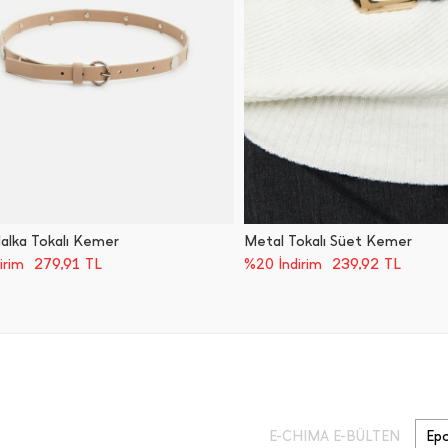
alka Tokalı Kemer
Metal Tokalı Süet Kemer
279,91
TL
239,92
TL
irim
%20 İndirim
E-CHIMA E-BÜLTEN