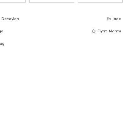
 Detayları
İade
go
Fiyat Alarmı
aş