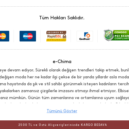
Tüm Hakları Saklıdır.
e-Chima
ye devam ediyor. Sürekli olarak değişen trendleri takip etmek, bunl
değişen moda her ne kadar ilgi çekse de bir yanda yıllardır asla mo
ma hayatında da şık ve stil sahibi görünmek isteyen kadınların terci
yakalarken zamansız çizgilerle imzasını atmayı ihmal etmiyor. Elbi
lmanız mümkün. Günün tüm zamanlarına ve ortamlarına uyum sağlayaca
ında da stilinden bahsettirmeyi seven kadınların göz bebeği. Bilindiği
Tümünü Göster
online mağazasında ise bunların hepsi bir arada! Aynı şekilde kadı
renk ve detay seçenekleri de mevcut. Blazer ceket, oversize ceket, ya
2500 TL ve Üstü Alışverişlerinizde KARGO BEDAVA
nda olduğu kadar aksesuarlarıyla da iddialı bir koleksiyon sunuyor. Şıkl