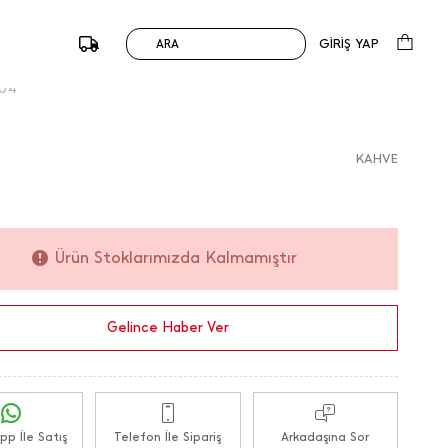
okalı Süet Kemer
299,90
TL
0 Değerlendirme
GİRİŞ YAP
ARA
du :
185697 / M.K.
004
KAHVE
Ürün Stoklarımızda Kalmamıştır
Gelince Haber Ver
p İle Satış
Telefon İle Sipariş
Arkadaşına Sor