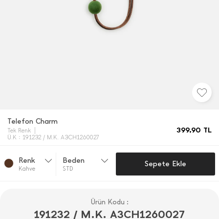
Telefon Charm
399,90
TL
Tek Renk
Ü.K : 191232 / M.K. A3CH1260027
Renk
Beden
Sepete Ekle
Kahve
STD
Ürün Kodu :
191232 / M.K. A3CH1260027