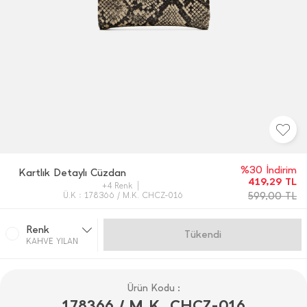
%30 İndirim
Kartlık Detaylı Cüzdan
419,29
TL
+4 Renk
599,00
TL
Ü.K : 178366 / M.K. CHCZ-016
Renk
Gelince Haber Ver
KAHVE YILAN
Ürün Kodu :
178366 / M.K. CHCZ-016