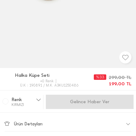
Halka Küpe Seti
%33
299,00
TL
+0 Renk
199,00
TL
Ü.K : 190891 / M.K. A3KU1250486
Renk
Gelince Haber Ver
KIRMIZI
Ürün Detayları