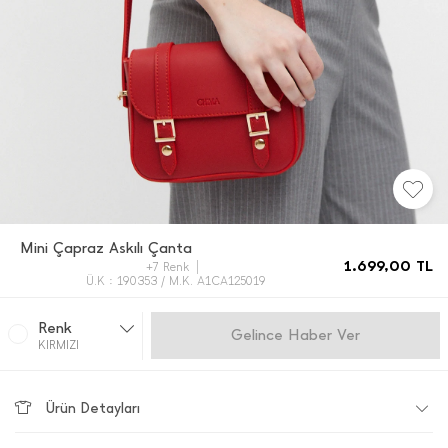
Mini Çapraz Askılı Çanta
1.699,00
TL
+7 Renk
Ü.K : 190353 / M.K. A1CA125019
Renk
Gelince Haber Ver
KIRMIZI
Ürün Detayları