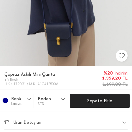
%20 İndirim
Çapraz Askılı Mini Çanta
1.359,20
TL
+6 Renk
1.699,00
TL
Ü.K : 179031 / M.K. A1CA125006
Renk
Beden
Sepete Ekle
Lacıve.
STD
Ürün Detayları