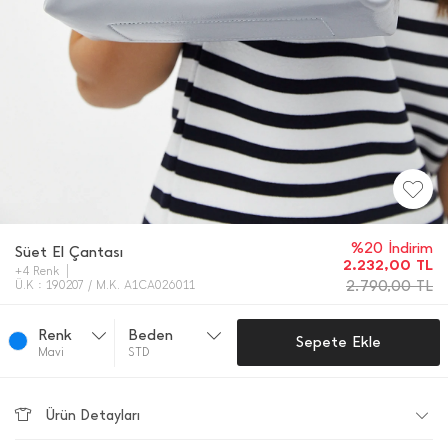
%20 İndirim
Süet El Çantası
2.232,00
TL
+4 Renk
2.790,00
TL
Ü.K : 190207 / M.K. A1CA026011
Renk
Beden
Sepete Ekle
Mavi̇
STD
Ürün Detayları