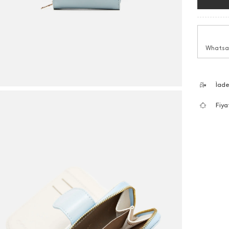
Whatsap
İad
Fiya