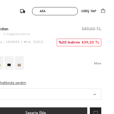
GİRİŞ YAP
ARA
/
Önceki
Sonraki
zdan
549,00
TL
0 Değerlendirme
du :
180892 / M.K. CHCZ-
%20 İndirim
439,20
TL
Mavi̇
 hakkında yardım
Sepete Ekle