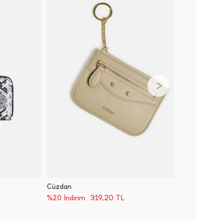
Cüzdan
Cüzdan
319,20
TL
%20 İndirim
%20 İnd