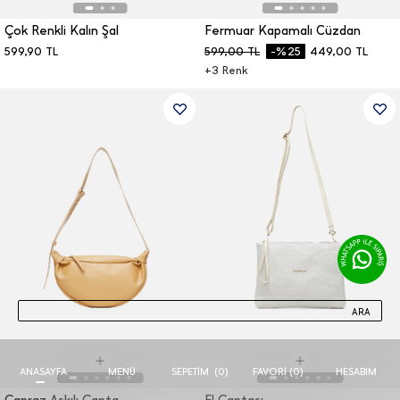
Çok Renkli Kalın Şal
Fermuar Kapamalı Cüzdan
599,90
TL
599,00
TL
-%25
449,00
TL
+
3
Renk
ARA
ANASAYFA
MENÜ
FAVORI (
0
)
HESABIM
SEPETIM
(
0
)