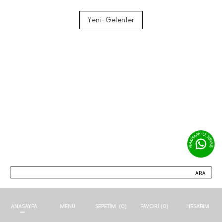
Yeni-Gelenler
ARA
ANASAYFA
MENÜ
FAVORI (
0
)
HESABIM
SEPETIM
(
0
)