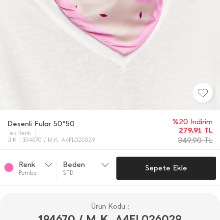
%20 İndirim
Desenli Fular 50*50
279,91
TL
Tek Renk
349,90
TL
Ü.K : 194670 / M.K. A4FL026029
Renk
Beden
Sepete Ekle
Pembe
STD
Ürün Kodu :
194670 / M.K. A4FL026029