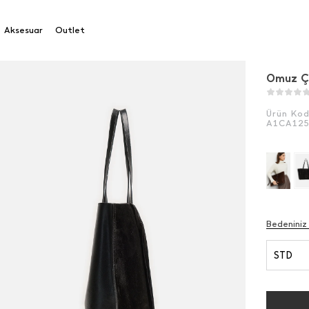
antası
Aksesuar
Outlet
Omuz Ç
Ürün Ko
A1CA12
Bedeniniz
STD