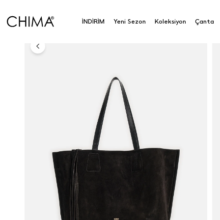
Anasayfa
Aksesuar
Aksesuar
Çanta
Omuz Ç
İNDİRİM
Yeni Sezon
Koleksiyon
Çanta