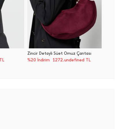
Zincir Detaylı Süet Omuz Çantası
Zincir 
TL
1272.undefined TL
%20 İndirim
%20 İnd