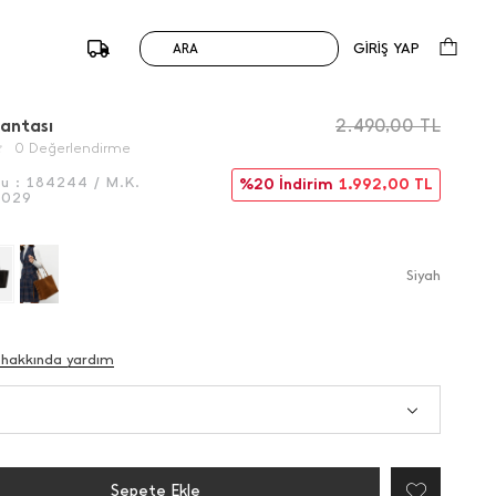
GİRİŞ YAP
ARA
/
Önceki
Sonraki
antası
2.490,00
TL
0 Değerlendirme
du :
184244 / M.K.
%20 İndirim
1.992,00
TL
5029
Si̇yah
 hakkında yardım
Sepete Ekle