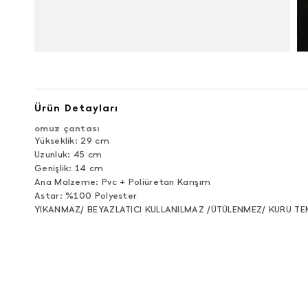
Ürün Detayları
omuz çantası
Yükseklik: 29 cm
Uzunluk: 45 cm
Genişlik: 14 cm
Ana Malzeme: Pvc + Poliüretan Karışım
Astar: %100 Polyester
YIKANMAZ/ BEYAZLATICI KULLANILMAZ /ÜTÜLENMEZ/ KURU TE
ÜRÜN DEĞERLENDIRMELERI