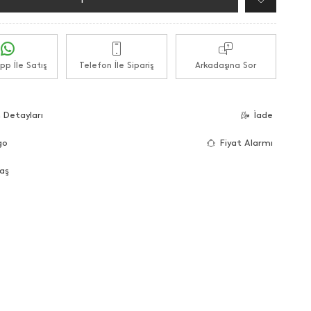
p İle Satış
Telefon İle Sipariş
Arkadaşına Sor
 Detayları
İade
go
Fiyat Alarmı
aş