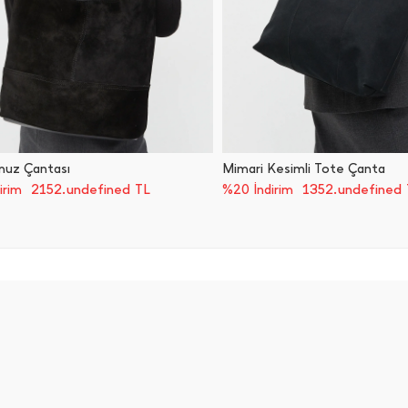
uz Çantası
Mimari Kesimli Tote Çanta
2152.undefined TL
1352.undefined 
irim
%20 İndirim