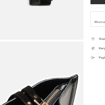
Whatsap
Ürün
Kar
Payl