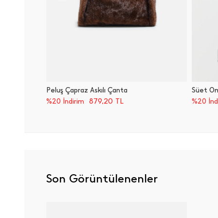
Peluş Çapraz Askılı Çanta
Süet Om
879,20
TL
%20 İndirim
%20 İnd
Son Görüntülenenler