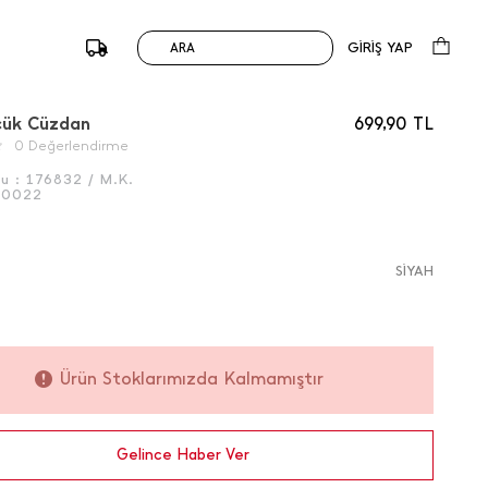
GİRİŞ YAP
ARA
/
Önceki
Sonraki
çük Cüzdan
699,90
TL
0 Değerlendirme
du :
176832 / M.K.
50022
SİYAH
Ürün Stoklarımızda Kalmamıştır
Gelince Haber Ver