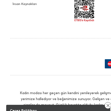
İnsan Kaynakları
Kadın modası her geçen gün kendini yenileyerek gelişme
yerimize hallediyor ve beğenimize sunuyor. Gelişen ve 
çizgiler de mevcut. Günlük hayatta olduğu kadar çalış
Çerez Politikası
İhtiyacınız olan tüm modellerde sezonun trendlerini 