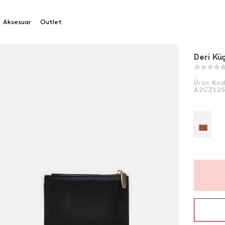
Aksesuar
Outlet
Deri Kü
Ürün Ko
A2CZ12