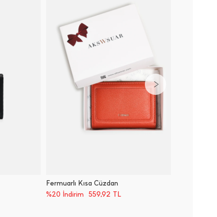
Fermuarlı Kısa Cüzdan
Deri Kü
559,92
TL
%20 İndirim
%20 İnd