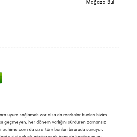
Mağaza Bul
ara uyum sağlamak zor olsa da markalar bunları bizim
dası geçmeyen, her dönem varlığını sürdüren zamansız
hi echima.com da size tüm bunları birarada sunuyor.
selerde sizi çok şık gösterecek hem de konforunuzu