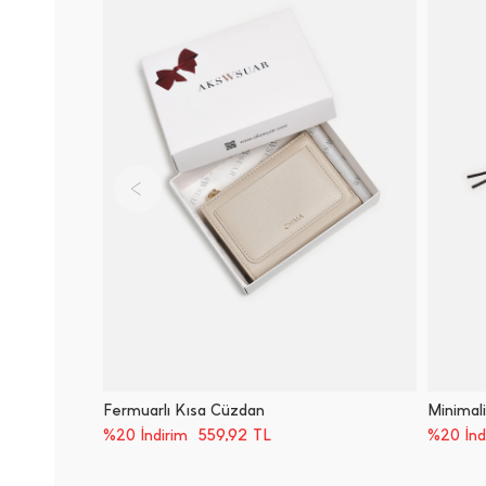
Fermuarlı Kısa Cüzdan
Minimal
559,92
TL
%20 İndirim
%20 İnd