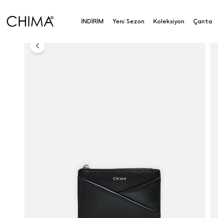
Deri Küçük Cüzdan
İNDİRİM
Yeni Sezon
Koleksiyon
Çanta