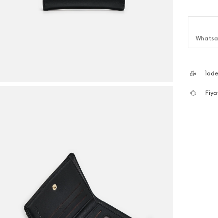
Whatsap
İad
Fiya