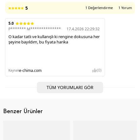
5
1 Değerlendirme
1 Yorum
5.0
P******* M**************
17.4.2026 22:29:32
O kadar tatlı ve kullanışlı ki rengine dokusuna her
şeyine bayıldım, bu fiyata harika
(0)
e-chima.com
Kaynak
TÜM YORUMLARI GÖR
Benzer Ürünler