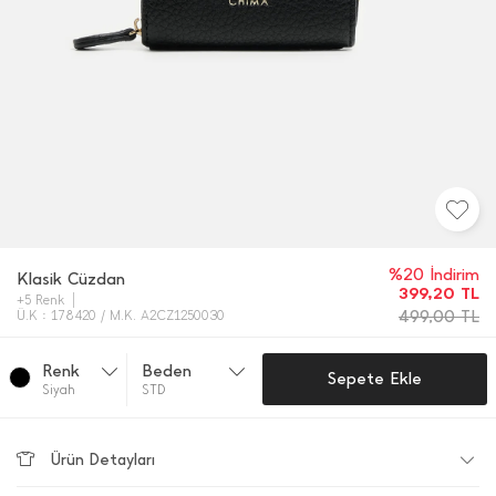
%20 İndirim
Klasik Cüzdan
399,20
TL
+5 Renk
499,00
TL
Ü.K : 178420 / M.K. A2CZ1250030
Renk
Beden
Sepete Ekle
Si̇yah
STD
Ürün Detayları