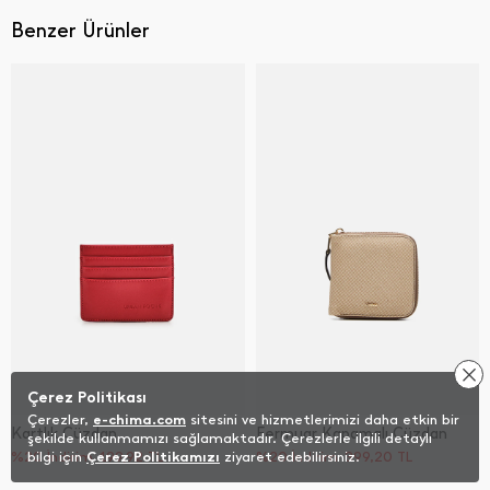
Benzer Ürünler
Çerez Politikası
Çerezler,
e-chima.com
sitesini ve hizmetlerimizi daha etkin bir
Kartlık Cüzdan
Fermuar Kapamalı Cüzdan
şekilde kullanmamızı sağlamaktadır. Çerezlerle ilgili detaylı
%20 İndirim
bilgi için
Çerez Politikamızı
199,92
TL
ziyaret edebilirsiniz.
%20 İndirim
399,20
TL