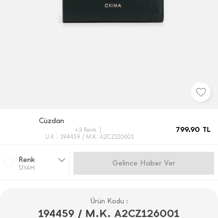
Cüzdan
799,90
TL
+3 Renk
Ü.K : 194459 / M.K. A2CZ126001
Renk
Gelince Haber Ver
SİYAH
Ürün Kodu :
194459 / M.K. A2CZ126001