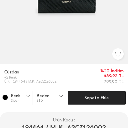
%20 İndirim
Cüzdan
639,92
TL
+2 Renk
799,90
TL
Ü.K : 194464 / M.K. A2CZ126002
Renk
Beden
Sepete Ekle
Si̇yah
STD
Ürün Kodu :
194464 / M.K. A2CZ126002