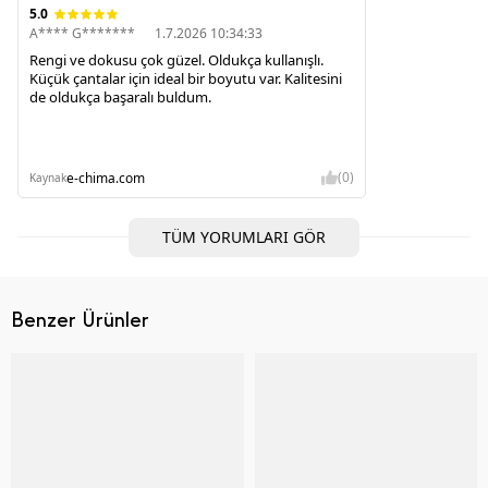
5.0
A**** G*******
1.7.2026 10:34:33
Rengi ve dokusu çok güzel. Oldukça kullanışlı.
Küçük çantalar için ideal bir boyutu var. Kalitesini
de oldukça başaralı buldum.
(0)
e-chima.com
Kaynak
TÜM YORUMLARI GÖR
Benzer Ürünler