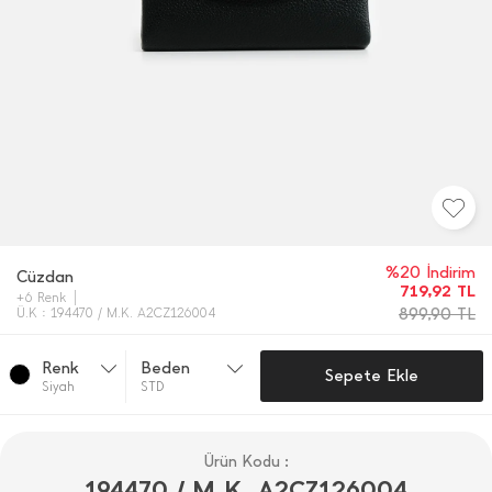
%20 İndirim
Cüzdan
719,92
TL
+6 Renk
899,90
TL
Ü.K : 194470 / M.K. A2CZ126004
Renk
Beden
Sepete Ekle
Si̇yah
STD
Ürün Kodu :
194470 / M.K. A2CZ126004