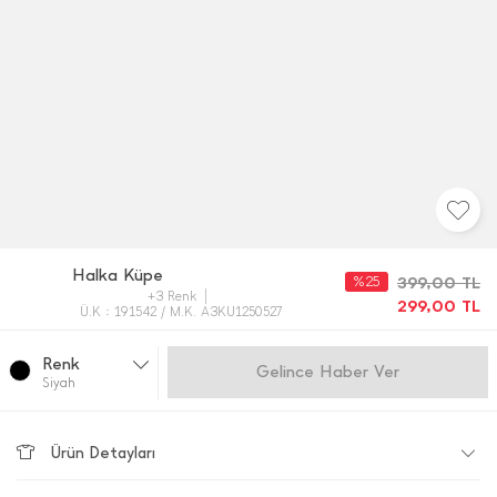
Halka Küpe
%25
399,00
TL
+3 Renk
299,00
TL
Ü.K : 191542 / M.K. A3KU1250527
Renk
Gelince Haber Ver
Si̇yah
Ürün Detayları