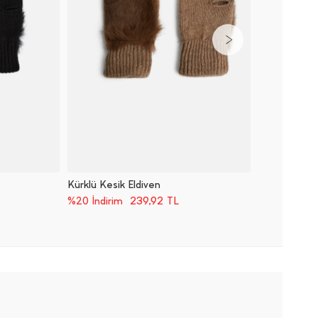
Kürklü Kesik Eldiven
Saç Örg
239,92
TL
%20 İndirim
%20 İnd