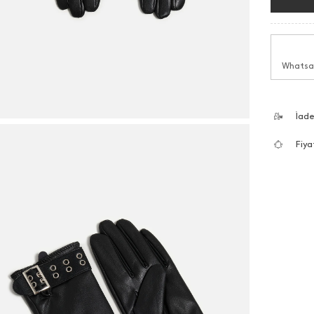
Whatsap
İad
Fiya