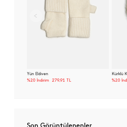
Yün Eldiven
Kürklü K
279,91
TL
%20 İndirim
%20 İnd
Son Görüntülenenler