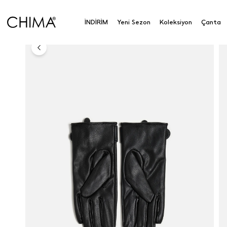
Anasayfa
Aksesuar
Aksesuar
Metal Tokalı Deri E
İNDİRİM
Yeni Sezon
Koleksiyon
Çanta