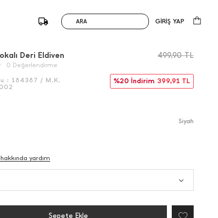
GİRİŞ YAP
ARA
/
Önceki
Sonraki
okalı Deri Eldiven
499,90
TL
0 Değerlendirme
du :
184387 / M.K.
%20 İndirim
399,91
TL
5002
Si̇yah
 hakkında yardım
Sepete Ekle