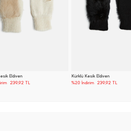
esik Eldiven
Kürklü Kesik Eldiven
239,92
TL
239,92
TL
irim
%20 İndirim