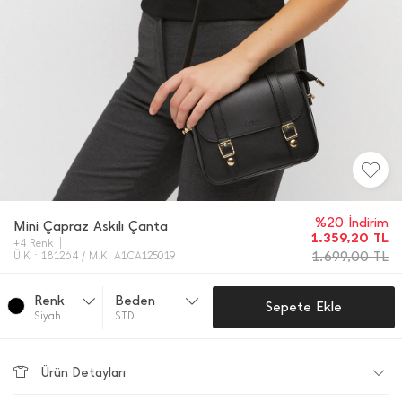
%20 İndirim
Mini Çapraz Askılı Çanta
1.359,20
TL
+4 Renk
1.699,00
TL
Ü.K : 181264 / M.K. A1CA125019
Renk
Beden
Sepete Ekle
Si̇yah
STD
Ürün Detayları