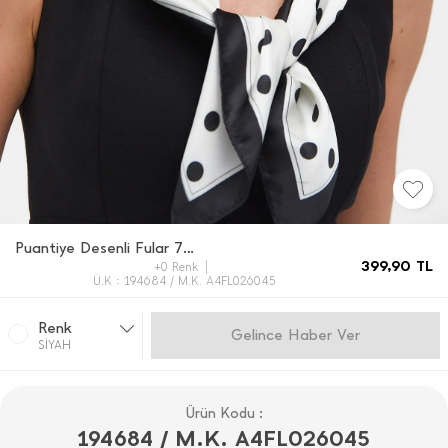
Puantiye Desenli Fular 70*70
399,90
TL
+0 Renk
Ü.K : 194684 / M.K. A4FL026045
Renk
Gelince Haber Ver
SİYAH
Ürün Kodu :
194684 / M.K. A4FL026045