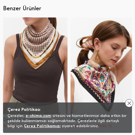
Benzer Ürünler
Çerez Politikası
Çerezler,
e-chima.com
sitesini ve hizmetlerimizi daha etkin bir
Desenli Fular 90*90
Desenli Fular 70*70
şekilde kullanmamızı sağlamaktadır. Çerezlerle ilgili detaylı
%20 İndirim
399,91
TL
bilgi için
Çerez Politikamızı
ziyaret edebilirsiniz.
%20 İndirim
319,91
TL