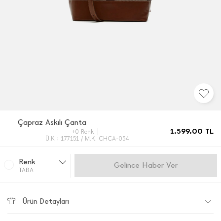
Çapraz Askılı Çanta
1.599,00
TL
+0 Renk
Ü.K : 177151 / M.K. CHCA-054
Renk
Gelince Haber Ver
TABA
Ürün Detayları