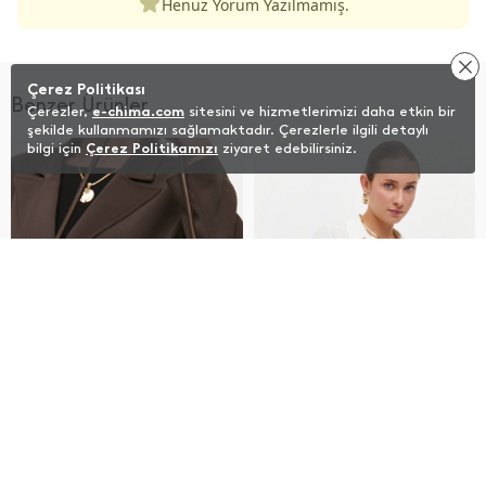
Henüz Yorum Yazılmamış.
Çerez Politikası
Benzer Ürünler
Çerezler,
e-chima.com
sitesini ve hizmetlerimizi daha etkin bir
şekilde kullanmamızı sağlamaktadır. Çerezlerle ilgili detaylı
bilgi için
Çerez Politikamızı
ziyaret edebilirsiniz.
Beden Seç
Bedeniniz hakkında yardım
STD