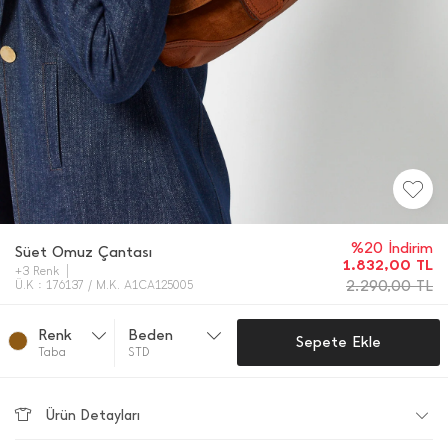
%20 İndirim
Süet Omuz Çantası
1.832,00
TL
+3 Renk
2.290,00
TL
Ü.K : 176137 / M.K. A1CA125005
Renk
Beden
Sepete Ekle
Taba
STD
Ürün Detayları