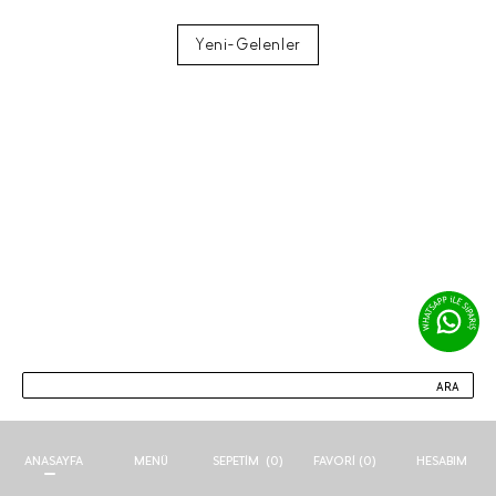
Yeni-Gelenler
ARA
ANASAYFA
MENÜ
FAVORI (
0
)
HESABIM
SEPETIM
(
0
)