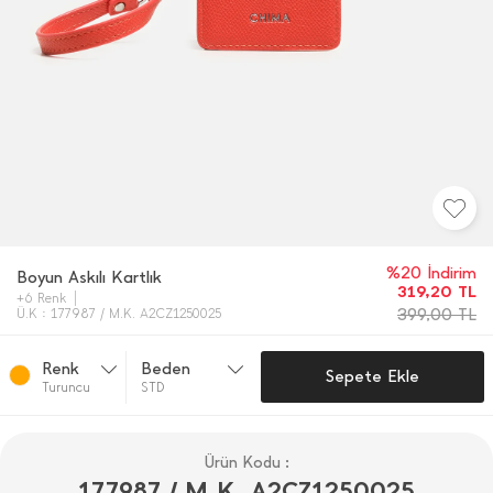
%20 İndirim
Boyun Askılı Kartlık
319,20
TL
+6 Renk
399,00
TL
Ü.K : 177987 / M.K. A2CZ1250025
Renk
Beden
Sepete Ekle
Turuncu
STD
Ürün Kodu :
177987 / M.K. A2CZ1250025