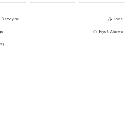
 Detayları
İade
go
Fiyat Alarmı
aş