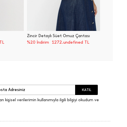
Zincir Detaylı Süet Omuz Çantası
Hasır O
TL
1272.undefined TL
%20 İndirim
%20 İnd
KATIL
an kişisel verilerimin kullanımıyla ilgili bilgiyi okudum ve