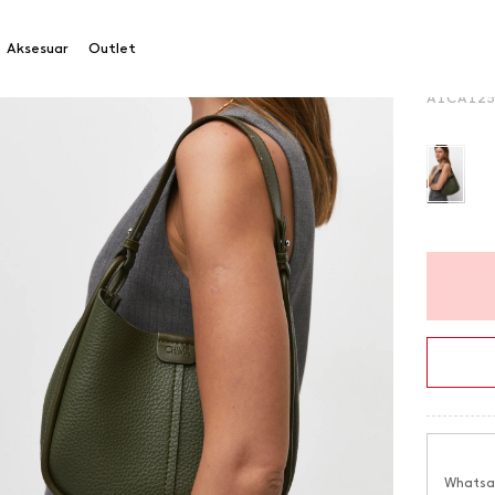
Çapraz 
Aksesuar
Outlet
Ürün Ko
A1CA12
Whatsap