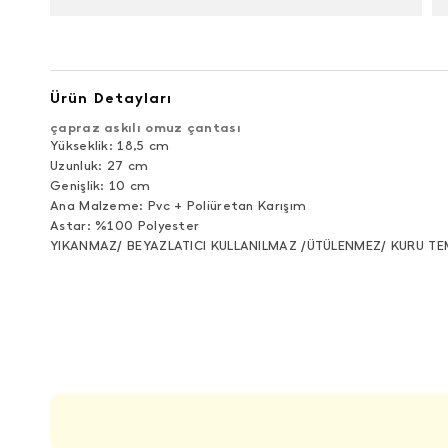
Ürün Detayları
çapraz askılı omuz çantası
Yükseklik: 18,5 cm
Uzunluk: 27 cm
Genişlik: 10 cm
Ana Malzeme: Pvc + Poliüretan Karışım
Astar: %100 Polyester
YIKANMAZ/ BEYAZLATICI KULLANILMAZ /ÜTÜLENMEZ/ KURU TE
ÜRÜN DEĞERLENDIRMELERI