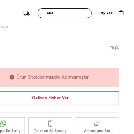
Askılı Omuz Çantası
1.990,00
TL
0 Değerlendirme
GİRİŞ YAP
ARA
du :
184193 / M.K.
5028
YEŞİL
Ürün Stoklarımızda Kalmamıştır
Gelince Haber Ver
p İle Satış
Telefon İle Sipariş
Arkadaşına Sor