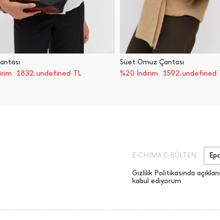
antası
Süet Omuz Çantası
1832.undefined TL
1592.undefined 
irim
%20 İndirim
E-CHIMA E-BÜLTEN
Gizlilik Politikasında açıklan
kabul ediyorum