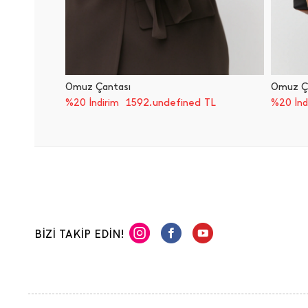
Omuz Çantası
Omuz Ç
1592.undefined TL
%20 İndirim
%20 İnd
BİZİ TAKİP EDİN!