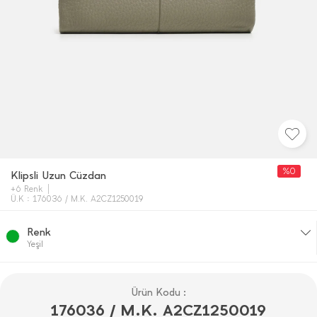
%0
Klipsli Uzun Cüzdan
+6 Renk
Ü.K : 176036 / M.K. A2CZ1250019
Renk
Yeşi̇l
Ürün Kodu :
176036 / M.K. A2CZ1250019