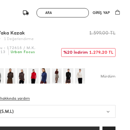
GİRİŞ YAP
ARA
/
Önceki
Sonraki
 Yaka Kazak
1.599,00
TL
1 Değerlendirme
du :
172618 / M.K.
013
Urban Focus
%20 İndirim
1.279,20
TL
Mürdüm
 hakkında yardım
 (S,M,L)