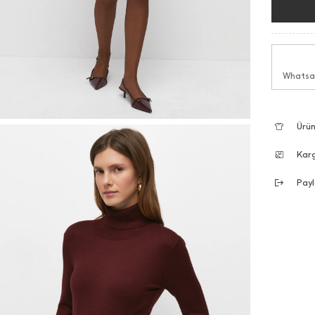
Whatsap
Ürün
Kar
Payl