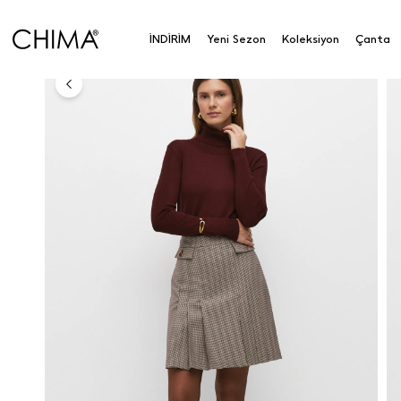
Anasayfa
Koleksiyon
Üst Giyim
Triko
Balıkçı
İNDİRİM
Yeni Sezon
Koleksiyon
Çanta