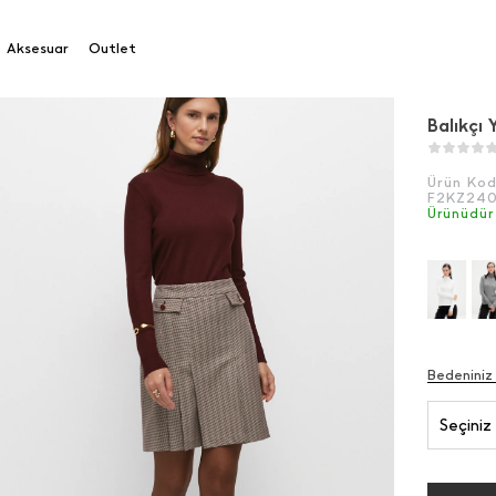
 Yaka Kazak
Aksesuar
Outlet
Balıkçı
Ürün Ko
F2KZ24
Ürünüdür
Bedeniniz
Seçiniz