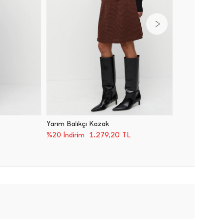
Yarım Balıkçı Kazak
Yarım Ba
1.279,20
TL
%20 İndirim
%20 İnd