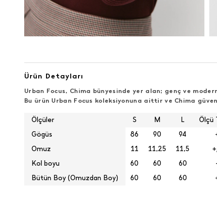
Ürün Detayları
Urban Focus, Chima bünyesinde yer alan; genç ve modern 
Bu ürün Urban Focus koleksiyonuna aittir ve Chima güven
Ölçüler
S
M
L
Ölçü 
Gögüs
86
90
94
Omuz
11
11,25
11,5
+
Kol boyu
60
60
60
Bütün Boy (Omuzdan Boy)
60
60
60