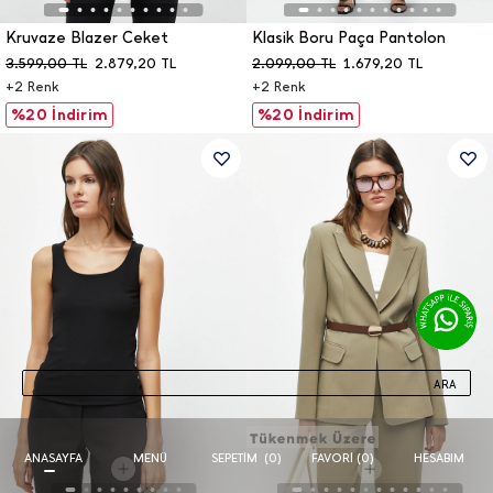
Kruvaze Blazer Ceket
Klasik Boru Paça Pantolon
3.599,00
TL
2.879,20
TL
2.099,00
TL
1.679,20
TL
+
2
Renk
+
2
Renk
%20 İndirim
%20 İndirim
ARA
ANASAYFA
MENÜ
FAVORI (
0
)
HESABIM
SEPETIM
(
0
)