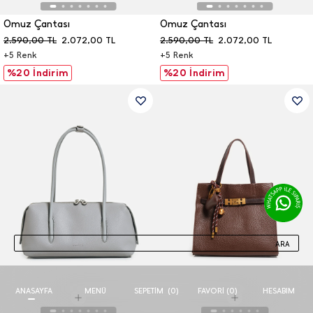
Omuz Çantası
Omuz Çantası
2.590,00
TL
2.072,00
TL
2.590,00
TL
2.072,00
TL
+
5
Renk
+
5
Renk
%20 İndirim
%20 İndirim
ARA
ANASAYFA
MENÜ
FAVORI (
0
)
HESABIM
SEPETIM
(
0
)