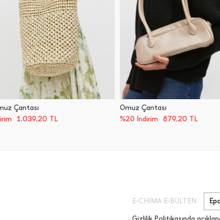
muz Çantası
Omuz Çantası
1.039,20
TL
879,20
TL
irim
%20 İndirim
E-CHIMA E-BÜLTEN
Gizlilik Politikasında açıklan