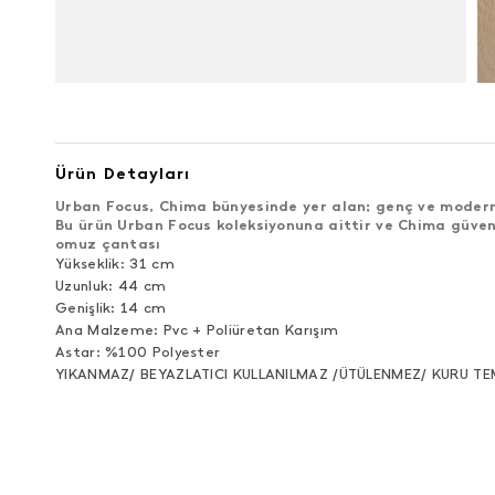
Ürün Detayları
Urban Focus, Chima bünyesinde yer alan; genç ve modern 
Bu ürün Urban Focus koleksiyonuna aittir ve Chima güven
omuz çantası
Yükseklik: 31 cm
Uzunluk: 44 cm
Genişlik: 14 cm
Ana Malzeme: Pvc + Poliüretan Karışım
Astar: %100 Polyester
YIKANMAZ/ BEYAZLATICI KULLANILMAZ /ÜTÜLENMEZ/ KURU TE
ÜRÜN DEĞERLENDIRMELERI