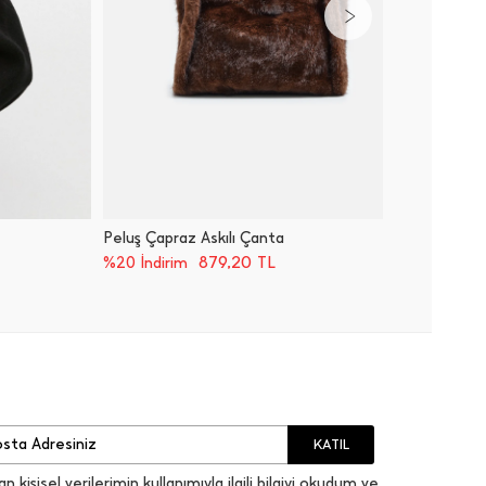
Peluş Çapraz Askılı Çanta
Süet Om
879,20
TL
%20 İndirim
%20 İnd
KATIL
an kişisel verilerimin kullanımıyla ilgili bilgiyi okudum ve