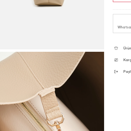
Whatsap
Ürün
Kar
Payl