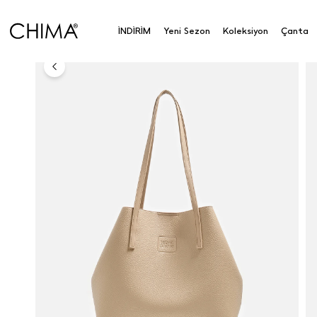
Omuz Çantası
İNDİRİM
Yeni Sezon
Koleksiyon
Çanta