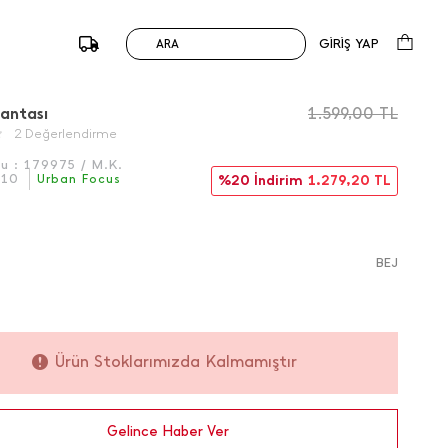
GİRİŞ YAP
ARA
/
Önceki
Sonraki
antası
1.599,00
TL
2 Değerlendirme
du :
179975 / M.K.
010
Urban Focus
%20 İndirim
1.279,20
TL
BEJ
Ürün Stoklarımızda Kalmamıştır
Gelince Haber Ver