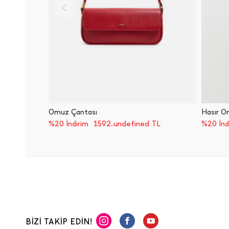
Omuz Çantası
Hasır O
1592.undefined TL
%20 İndirim
%20 İnd
BİZİ TAKİP EDİN!