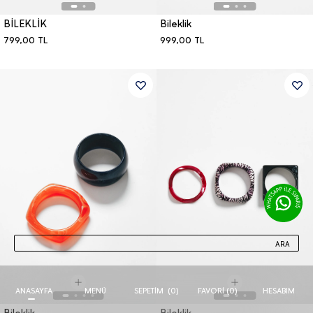
BİLEKLİK
Bileklik
799,00
TL
999,00
TL
ARA
ANASAYFA
MENÜ
FAVORI (
0
)
HESABIM
SEPETIM
(
0
)