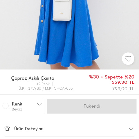
%30 + Sepette %20
Çapraz Askılı Çanta
559,30
TL
+2 Renk
799,00
TL
Ü.K : 175936 / M.K. CHCA-058
Renk
Gelince Haber Ver
Beyaz
Ürün Detayları