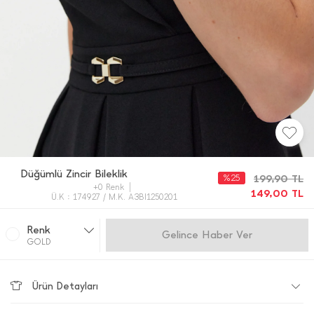
Düğümlü Zincir Bileklik
%25
199,90
TL
+0 Renk
149,00
TL
Ü.K : 174927 / M.K. A3BI1250201
Renk
Gelince Haber Ver
GOLD
Ürün Detayları