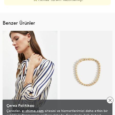
Benzer Ürünler
Çerez Politikası
Çerezler,
e-chima.com
sitesini ve hizmetlerimizi daha etkin bir