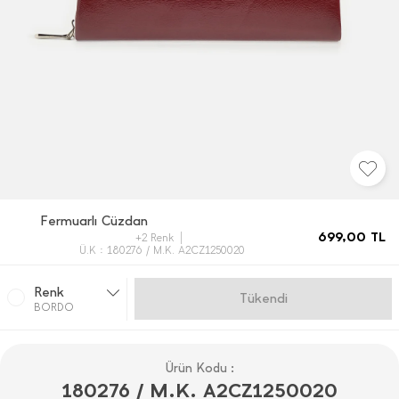
Fermuarlı Cüzdan
699,00
TL
+2 Renk
Ü.K : 180276 / M.K. A2CZ1250020
Renk
Gelince Haber Ver
BORDO
Ürün Kodu :
180276 / M.K. A2CZ1250020