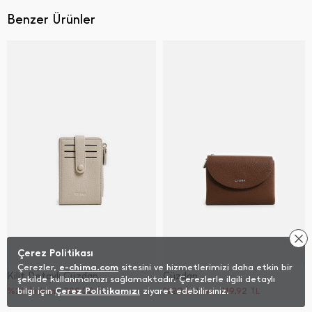
Benzer Ürünler
Çerez Politikası
Çerezler,
e-chima.com
sitesini ve hizmetlerimizi daha etkin bir
Kilit Detaylı Cüzdan
Cüzdan
şekilde kullanmamızı sağlamaktadır. Çerezlerle ilgili detaylı
%20 İndirim
bilgi için
Çerez Politikamızı
399,20
TL
ziyaret edebilirsiniz.
%20 İndirim
719,92
TL