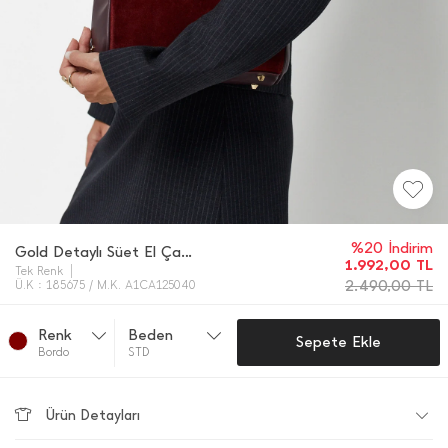
%20 İndirim
Gold Detaylı Süet El Çantası
1.992,00
TL
Tek Renk
2.490,00
TL
Ü.K : 185675 / M.K. A1CA125040
Renk
Beden
Sepete Ekle
Bordo
STD
Ürün Detayları