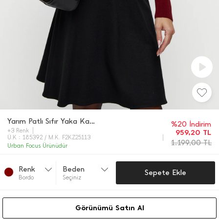
Yarım Patlı Sıfır Yaka Kazak
%20 İndirim
+3 Renk
959,20
TL
Ü.K : 185392 / M.K. F2KZ25113
1.199,00
TL
Urban Focus Ürünüdür
Renk
Beden
Sepete Ekle
Bordo
Seçiniz
Görünümü Satın Al