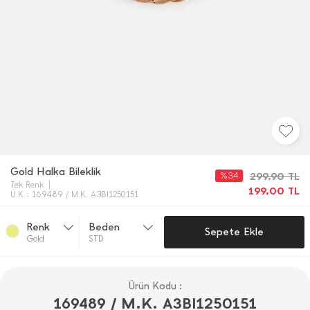
Gold Halka Bileklik
%34
299,90
TL
Tek Renk
199,00
TL
Ü.K : 169489 / M.K. A3BI1250151
Renk
Beden
Sepete Ekle
Gold
STD
Ürün Kodu :
169489 / M.K. A3BI1250151