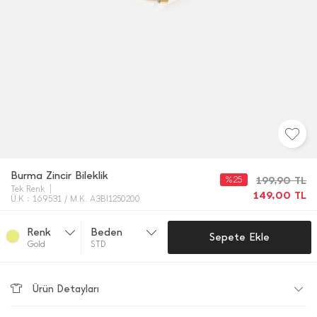
Burma Zincir Bileklik
%25
199,90
TL
Tek Renk
149,00
TL
Ü.K : 169531 / M.K. A3BI1250200
Renk
Beden
Sepete Ekle
Gold
STD
Ürün Detayları