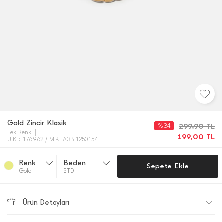
Gold Zincir Klasik
%34
299,90
TL
Tek Renk
199,00
TL
Ü.K : 176962 / M.K. A3BI1250154
Renk
Beden
Sepete Ekle
Gold
STD
Ürün Detayları