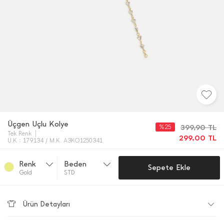
Üçgen Uçlu Kolye
%25
399,90
TL
Tek Renk
299,00
TL
Ü.K : 179134 / M.K. A3KO1250341
Renk
Beden
Sepete Ekle
Gold
STD
Ürün Detayları