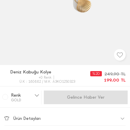
Deniz Kabuğu Kolye
%20
249,90
TL
+0 Renk
199,00
TL
Ü.K : 180882 / M.K. A3KO1250323
Renk
Gelince Haber Ver
GOLD
Ürün Detayları