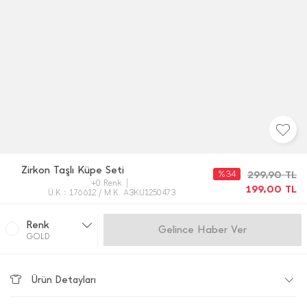
Zirkon Taşlı Küpe Seti
%34
299,90
TL
+0 Renk
199,00
TL
Ü.K : 176612 / M.K. A3KU1250473
Renk
Gelince Haber Ver
GOLD
Ürün Detayları