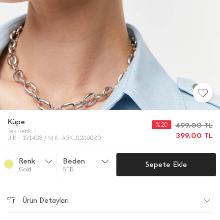
Küpe
%20
499,00
TL
Tek Renk
399,00
TL
Ü.K : 191433 / M.K. A3KU1260080
Renk
Beden
Sepete Ekle
Gold
STD
Ürün Detayları