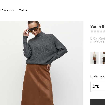
Aksesuar
Outlet
Yarım B
Ürün Ko
F2KZ251
Bedeniniz
STD