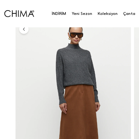
Yarım Balıkçı Kazak
İNDİRİM
Yeni Sezon
Koleksiyon
Çanta