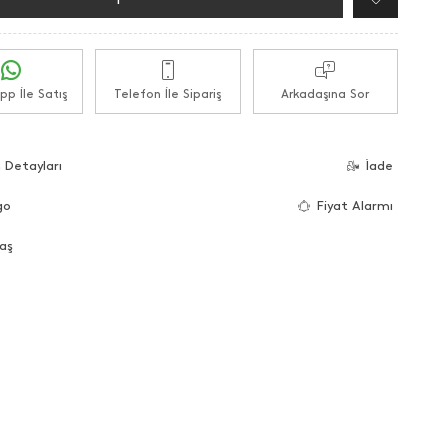
p İle Satış
Telefon İle Sipariş
Arkadaşına Sor
 Detayları
İade
go
Fiyat Alarmı
aş