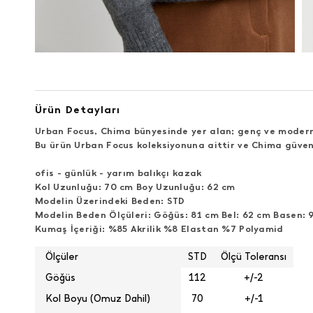
Ürün Detayları
Urban Focus, Chima bünyesinde yer alan; genç ve modern 
Bu ürün Urban Focus koleksiyonuna aittir ve Chima güven
ofis - günlük - yarım balıkçı kazak
Kol Uzunluğu: 70 cm Boy Uzunluğu: 62 cm
Modelin Üzerindeki Beden: STD
Modelin Beden Ölçüleri: Göğüs: 81 cm Bel: 62 cm Basen: 
Kumaş İçeriği: %85 Akrilik %8 Elastan %7 Polyamid
Ölçüler
STD
Ölçü Toleransı
Göğüs
112
+/-2
Kol Boyu (Omuz Dahil)
70
+/-1