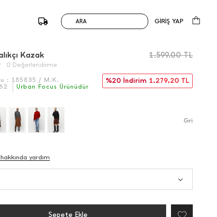
GİRİŞ YAP
ARA
/
Önceki
Sonraki
alıkçı Kazak
1.599,00
TL
0 Değerlendirme
du :
185835 / M.K.
%20 İndirim
1.279,20
TL
62
Urban Focus Ürünüdür
Gri̇
 hakkında yardım
Sepete Ekle