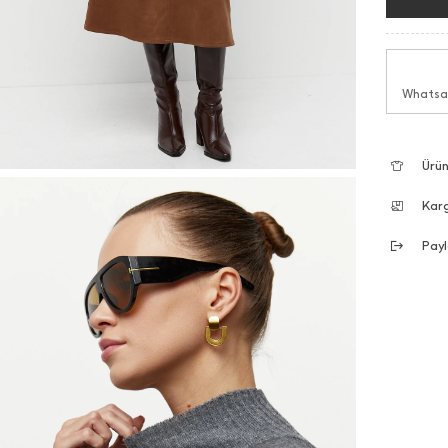
Whatsap
Ürün
Kar
Payl