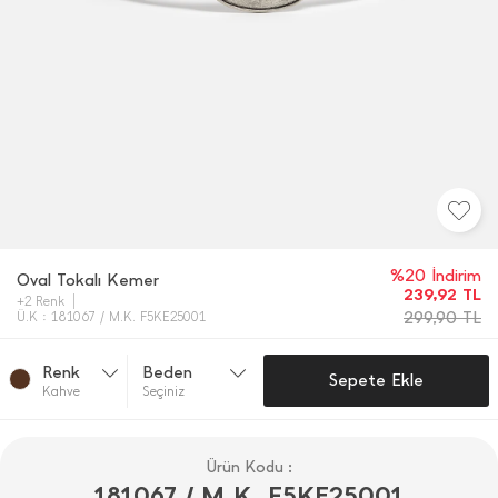
%20 İndirim
Oval Tokalı Kemer
239,92
TL
+2 Renk
299,90
TL
Ü.K : 181067 / M.K. F5KE25001
Renk
Beden
Sepete Ekle
Kahve
Seçiniz
Ürün Kodu :
181067 / M.K. F5KE25001