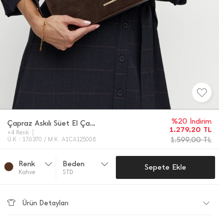
%20 İndirim
Çapraz Askılı Süet El Çantası
1.279,20
TL
+4 Renk
1.599,00
TL
Ü.K : 176370 / M.K. A1CA125008
Renk
Beden
Sepete Ekle
Kahve
STD
Ürün Detayları