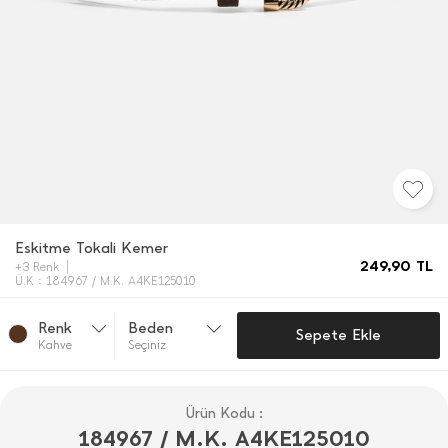
Eskitme Tokali Kemer
249,90
TL
+3 Renk
Ü.K : 184967 / M.K. A4KE125010
Renk
Beden
Sepete Ekle
Kahve
Seçiniz
Ürün Kodu :
184967 / M.K. A4KE125010