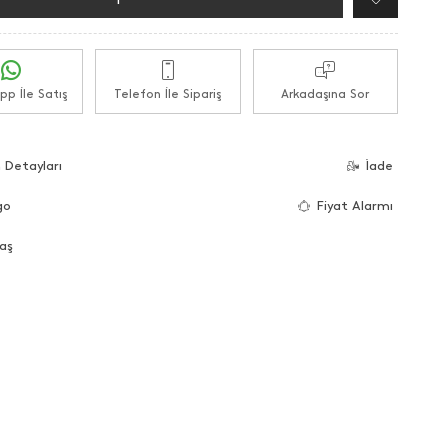
p İle Satış
Telefon İle Sipariş
Arkadaşına Sor
 Detayları
İade
go
Fiyat Alarmı
aş