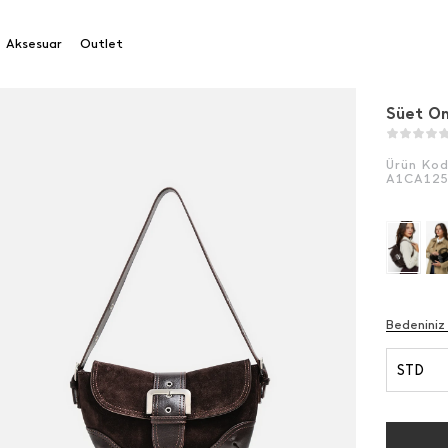
uz Çantası
Aksesuar
Outlet
Süet O
Ürün Ko
A1CA12
Bedeniniz
STD